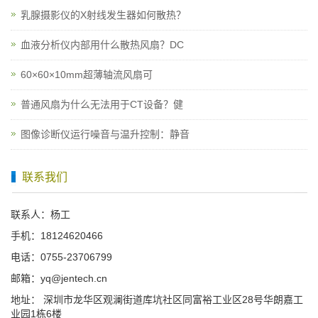
乳腺摄影仪的X射线发生器如何散热？
血液分析仪内部用什么散热风扇？DC
60×60×10mm超薄轴流风扇可
普通风扇为什么无法用于CT设备？健
图像诊断仪运行噪音与温升控制：静音
联系我们
联系人：杨工
手机：18124620466
电话：0755-23706799
邮箱：yq@jentech.cn
地址： 深圳市龙华区观澜街道库坑社区同富裕工业区28号华朗嘉工
业园1栋6楼