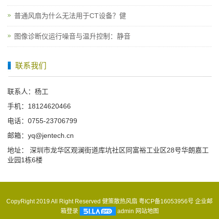
普通风扇为什么无法用于CT设备？健
图像诊断仪运行噪音与温升控制：静音
联系我们
联系人：杨工
手机：18124620466
电话：0755-23706799
邮箱：yq@jentech.cn
地址： 深圳市龙华区观澜街道库坑社区同富裕工业区28号华朗嘉工
业园1栋6楼
CopyRight 2019 All Right Reserved 健策散热风扇
粤ICP备16053956号
企业邮
箱登录
admin
网站地图