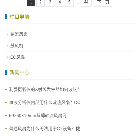
...
1
2
3
4
5
44
下一页
栏目导航
轴流风扇
鼓风机
EC风扇
新闻中心
乳腺摄影仪的X射线发生器如何散热？
血液分析仪内部用什么散热风扇？DC
60×60×10mm超薄轴流风扇可
普通风扇为什么无法用于CT设备？健