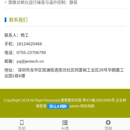
图像诊断仪运行噪音与温升控制：静音
联系我们
联系人：杨工
手机：18124620466
电话：0755-23706799
邮箱：yq@jentech.cn
地址： 深圳市龙华区观澜街道库坑社区同富裕工业区28号华朗嘉工
业园1栋6楼
CopyRight 2019 All Right Reserved 健策散热风扇
粤ICP备16053956号
企业邮
箱登录
admin
网站地图
手机
分类
顶部